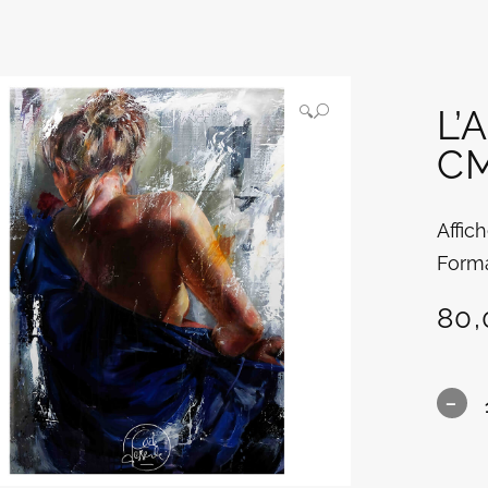
L’
🔍
C
Affic
Forma
80,