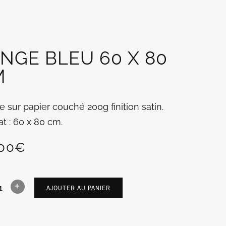
ANGE BLEU 60 X 80
M
he sur papier couché 200g finition satin.
t : 60 x 80 cm.
00
€
AJOUTER AU PANIER